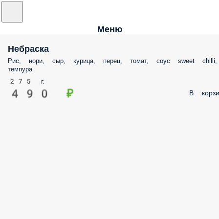
Меню
Небраска
Рис, нори, сыр, курица, перец, томат, соус sweet chilli,
темпура
275 г.
490 ₽
В корзи